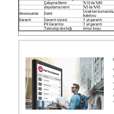
Çalışma Nemi
%10 ila %80
depolama nemi
%5 ila %95
Uzaktan kumanda, ku
Aksesuarlar
Dahil
kablosu
Garanti
Garanti süresi
1 yıl garanti
Pil Garantisi
1 yıl garanti
Teknoloji desteği
ömür boyu