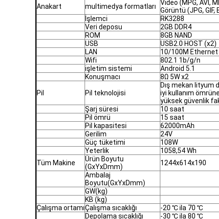
Video (MPG, AVI, 
Anakart
multimedya formatları
Görüntü (JPG, GIF,
İşlemci
RK3288
Veri deposu
2GB DDR4
ROM
8GB NAND
USB
USB2.0 HOST (x2)
LAN
10/100M Ethernet
Wifi
802.1 1b/g/n
işletim sistemi
Android 5.1
Konuşmacı
8Ω 5W x2
Dış mekan lityum de
Pil
Pil teknolojisi
iyi kullanım ömrün
yüksek güvenlik fak
Şarj süresi
10 saat
Pil ömrü
15 saat
Pil kapasitesi
62000mAh
Gerilim
24V
Güç tüketimi
108W
Yeterlik
1058,54 Wh
Ürün Boyutu
Tüm Makine
1244x614x190
(GxYxDmm)
Ambalaj
Boyutu(GxYxDmm)
GW(kg)
KB (kg)
Çalışma ortamı
Çalışma sıcaklığı
-20 ℃ ila 70 ℃
Depolama sıcaklığı
-30 ℃ ila 80 ℃