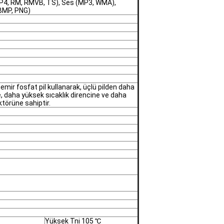
MP4, RM, RMVB, TS), Ses (MP3, WMA),
 BMP, PNG)
mir fosfat pil kullanarak, üçlü pilden daha
e, daha yüksek sıcaklık direncine ve daha
törüne sahiptir.
Yüksek Tni 105 ℃