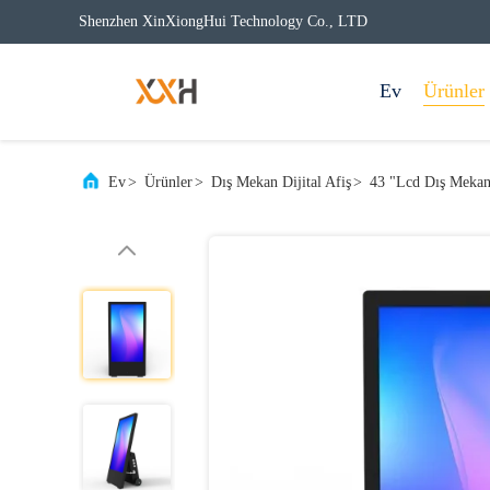
Shenzhen XinXiongHui Technology Co., LTD
Ev
Ürünler
Ev
>
Ürünler
>
Dış Mekan Dijital Afiş
>
43 "Lcd Dış Mekan 