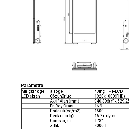
Parametre
M
hiçbir öğe
alt
öğe
4
3
inç TFT-LCD
LCD ekran
Çözünürlük
1920x1080(FHD)
Aktif Alan (mm)
940.896(Y)x 529.2
En Boy Oranı
16:9
Parlaklık(cd/m2)
1500
Renk derinliği
16.7 milyon
Görüş açısı
178°
Zıtlık
4000:1