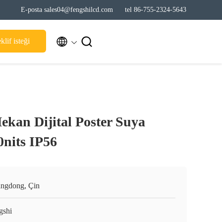
E-posta sales04@fengshilcd.com
tel 86-755-2324-5643


klif isteği
ekan Dijital Poster Suya
0nits IP56
ngdong, Çin
gshi