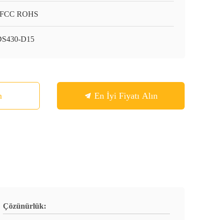
 FCC ROHS
DS430-D15
n
En İyi Fiyatı Alın
Çözünürlük: