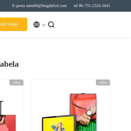
E-posta sales04@fengshilcd.com
tel 86-755-2324-5643


klif isteği
tabela
video
video