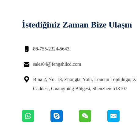
İstediğiniz Zaman Bize Ulaşın

86-755-2324-5643

sales04@fengshilcd.com

Bina 2, No. 18, Zhongtai Yolu, Loucun Topluluğu, X
Caddesi, Guangming Bölgesi, Shenzhen 518107