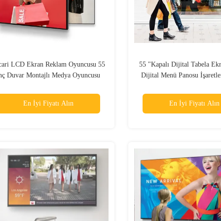
cari LCD Ekran Reklam Oyuncusu 55
55 "Kapalı Dijital Tabela Ek
nç Duvar Montajlı Medya Oyuncusu
Dijital Menü Panosu İşaretle
Dijital İşaret
En İyi Fiyatı Alın
En İyi Fiyatı Alın