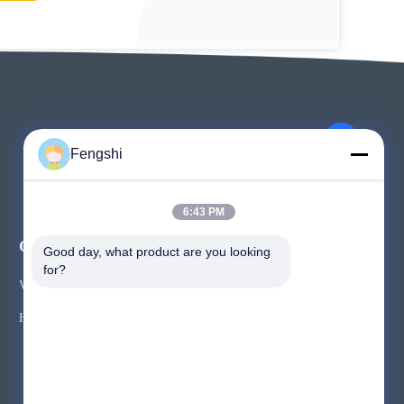
Fengshi
6:43 PM
Olaylar
Good day, what product are you looking 
Bir teklif isteği
for?
Vakalar
tel 86-755-2324-5643
Haberler



