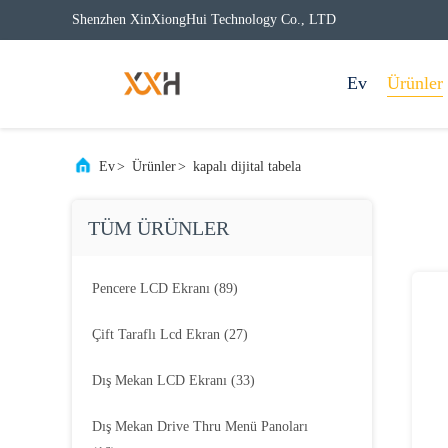
Shenzhen XinXiongHui Technology Co., LTD
Ev
Ürünler
Ev
>
Ürünler
>
kapalı dijital tabela
TÜM ÜRÜNLER
Pencere LCD Ekranı
(89)
Çift ​​taraflı Lcd Ekran
(27)
Dış Mekan LCD Ekranı
(33)
Dış Mekan Drive Thru Menü Panoları