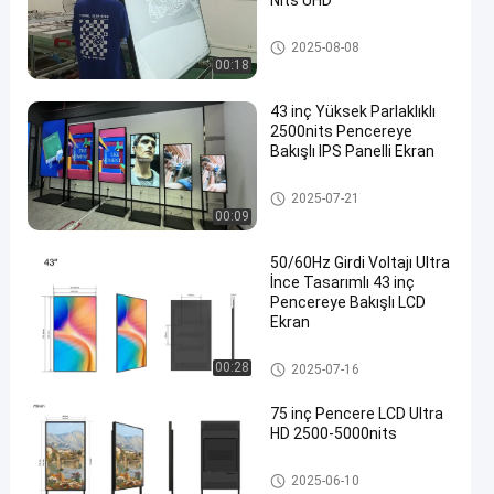
Nits UHD
Pencere LCD Ekranı
2025-08-08
00:18
43 inç Yüksek Parlaklıklı
2500nits Pencereye
Bakışlı IPS Panelli Ekran
Pencere LCD Ekranı
2025-07-21
00:09
50/60Hz Girdi Voltajı Ultra
İnce Tasarımlı 43 inç
Pencereye Bakışlı LCD
Ekran
Pencere LCD Ekranı
00:28
2025-07-16
75 inç Pencere LCD Ultra
HD 2500-5000nits
Pencere LCD Ekranı
2025-06-10