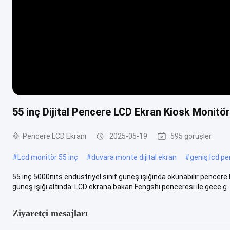
55 inç Dijital Pencere LCD Ekran Kiosk Monitör
Pencere LCD Ekranı
2025-05-19
595 görüşler
#
Lcd monitör 55 inç
#
duvara monte dijital ekran
#
geniş lcd p
55 inç 5000nits endüstriyel sınıf güneş ışığında okunabilir pencere
güneş ışığı altında: LCD ekrana bakan Fengshi penceresi ile gece g...
Ziyaretçi mesajları