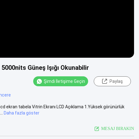
 5000nits Güneş Işığı Okunabilir
Şimdi İletişime Geçin
Paylaş
encere
 lcd ekran tabela Vitrin Ekranı LCD Açıklama 1.Yüksek görünürlük
..
Daha fazla göster
MESAJ BIRAKIN