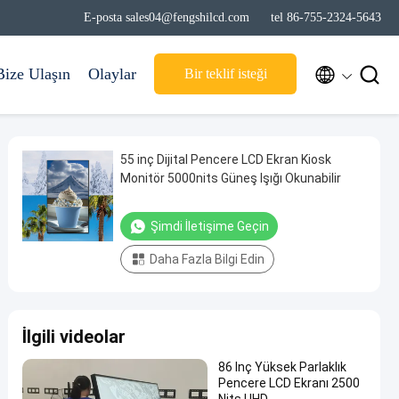
E-posta sales04@fengshilcd.com
tel 86-755-2324-5643


Bize Ulaşın
Olaylar
Bir teklif isteği
55 inç Dijital Pencere LCD Ekran Kiosk
Monitör 5000nits Güneş Işığı Okunabilir
Şimdi İletişime Geçin
Daha Fazla Bilgi Edin
İlgili videolar
86 Inç Yüksek Parlaklık
Pencere LCD Ekranı 2500